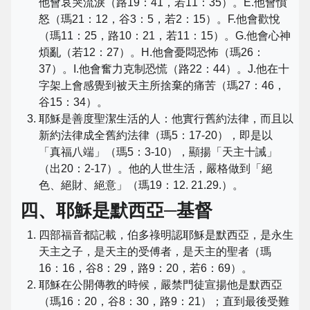
他會哀哭流淚（路19：41，若11：35）。E.他會憤
怒（瑪21：12，谷3：5，若2：15）。F.他會歡悅
（瑪11：25，路10：21，若11：15）。G.他會心神
煩亂（若12：27）。H.他會憂悶恐怖（瑪26：
37）。I.他會奮力克制恐慌（路22：44）。J.他在十
字架上會感覺到被天主所捨棄的痛苦（瑪27：46，
谷15：34）。
耶穌是善度聖潔生活的人：他實行舊約法律，而且以
新約法律成全舊約法律（瑪5：17-20），即是以
「真福八端」（瑪5：3-10），顯揚「天主十誡」
（出20：2-17）。他的人世生活，嚴格做到「絕
色、絕財、絕意」（瑪19：12. 21.29.）。
四、耶穌是默西亞─基督
四部福音都記載，伯多祿明認耶穌是默西亞，是永生
天主之子，是天主的受傅者，是天主的聖者（瑪
16：16，谷8：29，路9：20，若6：69）。
耶穌在公開傳教的時候，嚴禁門徒宣揚他是默西亞
（瑪16：20，谷8：30，路9：21）；直到最後受難