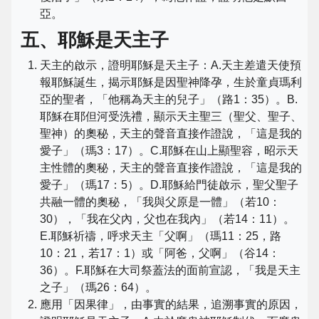
亞。
五、耶穌是天主子
天主的啟示，證明耶穌是天主子：A.天主差遣天使預
報耶穌誕生，揭示耶穌是因聖神降孕，生於童貞瑪利
亞的聖者，「他稱為天主的兒子」（路1：35）。B.
耶穌在耶但河受洗禮，顯示天主聖三（聖父、聖子、
聖神）的奧秘，天主的聲音直接作證說，「這是我的
愛子」（瑪3：17）。C.耶穌在山上顯聖容，昭示天
主性體的奧秘，天主的聲音直接作證說，「這是我的
愛子」（瑪17：5）。D.耶穌給門徒啟示，聖父聖子
共融一體的奧秘，「我與父原是一體」（若10：
30），「我在父內，父也在我內」（若14：11）。
E.耶穌祈禱，呼求天主「父啊」（瑪11：25，路
10：21，若17：1）或「阿爸，父啊」（谷14：
36）。F.耶穌在大司祭蓋法的面前宣認，「我是天主
之子」（瑪26：64）。
應用「因果律」，由事實的結果，追溯事實的原因，