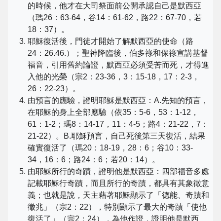
的時候，他才在大司祭面前公開承認自己是默西亞
（瑪26：63-64，谷14：61-62，路22：67-70，若
18：37）。
耶穌復活後，門徒才開始了解默西亞的使命（路
24：26.46.）；聖神降臨後，伯多祿和保祿宣講基督
福音，引用舊約論證，默西亞必須受苦而死，才得進
入他的光榮（宗2：23-36，3：15-18，17：2-3，
26：22-23）。
由預言的應驗，證明耶穌是默西亞：A.先知的預言，
在耶穌的身上全部應驗（依35：5-6，53：1-12，
61：1-2；瑪8：14-17，11：4-5；路4：21-22，7：
21-22）。B.耶穌預言，自己死後第三天復活，結果
確實復活了（瑪20：18-19，28：6；谷10：33-
34，16：6；路24：6；若20：14）。
由耶穌所行的奇蹟，證明他是默西亞：四部福音多處
記載耶穌行奇蹟，而且所行的奇蹟，都具有其象徵意
義；也就是說，天主藉著耶穌顯示了「德能、奇蹟和
徵兆」（宗2：22），特別顯示了最大的奇蹟「使他
復活了」（宗2：24），為他作證，證明他是默西