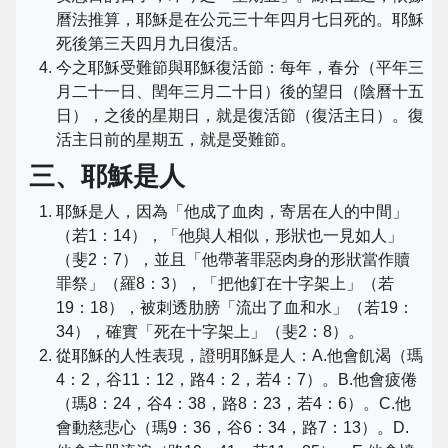
曆法推算，耶穌是在公元三十年四月七日死的。耶穌
死後第三天四月九日復活。
今之耶穌受難節與耶穌復活節：每年，春分（平年三
月二十一日、閏年三月二十日）後的望日（陰曆十五
日），之後的星期日，就是復活節（復活主日）。復
活主日前的星期五，就是受難節。
三、耶穌是人
耶穌是人，因為「他成了血肉，寄居在人的中間」
（若1：14），「他與人相似，形狀也一見如人」
（斐2：7），並且「他帶著罪惡肉身的形狀當作贖
罪祭」（羅8：3），「把他釘在十字架上」（若
19：18），被刺透肋膀「流出了血和水」（若19：
34），確實「死在十字架上」（斐2：8）。
從耶穌的人性表現，證明耶穌是人：A.他會飢渴（瑪
4：2，谷11：12，路4：2，若4：7）。B.他會疲倦
（瑪8：24，谷4：38，路8：23，若4：6）。C.他
會動慈悲心（瑪9：36，谷6：34，路7：13）。D.