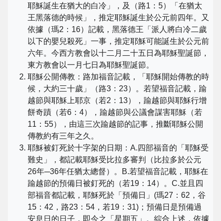
耶穌誕生在猶大的白冷」，及（路1：5）「在猶太
王黑落德的時候」，推定耶穌誕生於公元前四年。又
依據（瑪2：16）記載，黑落德王「派人將白冷二歲
以下的嬰兒殺死」一事，推定耶穌可能誕生於公元前
六年。今西方教會以十二月二十五日為耶穌聖誕節，
東方教會以一月七日為耶穌聖誕節。
耶穌公開傳教：路加福音記載，「耶穌開始傳教的時
候，大約三十歲」（路3：23）。若望福音記載，踰
越節與耶穌上耶京（若2：13），踰越節與耶穌行增
餅奇蹟（若6：4），踰越節與公議會謀害耶穌（若
11：55），由這三次踰越節的記事，推斷耶穌公開
傳教約有三年之久。
耶穌被釘死於十字架的日期：A.四部福音的「耶穌受
難史」，都記載耶穌受比拉多審判（比拉多於公元
26年─36年任猶太總督）。B.若望福音記載，耶穌在
踰越節的預備日被釘死的（若19：14）。C.並且四
部福音都記載，耶穌死於「預備日」(瑪27：62，谷
15：42，路23：54，若19：31)；預備日是預備過
安息日的日子，即今之「星期五」。綜合上述，依據