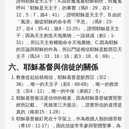
證明耶穌是天主子：A.由於魔鬼被耶穌制伏，而魔鬼
呼叫「耶穌是天主子」的事實（瑪8：29，谷3：
12，5：7，路4：41），證明耶穌是天主子。B.由於
「風浪」聽從耶穌的命令而「平息」（瑪8：23-
27，谷4：35-41，路8：22-25），證明耶穌是天主
子；因為天主創造天地萬物，一說就成（創1：1-
31），所以天主有權能命令天地萬物。C.因為耶穌
的言論與耶穌的作為，所以門徒相信耶穌是默西亞天
主子（瑪14：33，16：16；若3：18，6：69）。
六、耶穌基督與信徒的關係
教會從起始就相信，耶穌基督是默西亞（宗2：
36），唯一的天主子（若6：68-69），唯一的救世
主（宗4：12），唯一的中保（弟前2：5）。
耶穌基督復活是信仰的根基，因為耶穌基督確實照聖
經所記載，「死後第三天復活」，證實所信的道理是
真的（格前15：1-28）。
耶穌基督被釘死在十字架上，作為救贖人類的贖罪祭
（希10：11-17），因此信徒常常參與聖體聖事，為