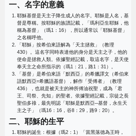
一、名字的意義
耶穌基督是天主子降生成人的名字。耶穌是人名，基
督是尊稱。按耶穌的族譜記載，「瑪利亞生耶穌，他
稱為基督」（瑪1：16），所以通常以「耶穌基督」
之名稱呼他。
「耶穌」按希伯來語解為「天主拯救」（教理
430）。這名字同時表達他的身分是天主之子，他的
使命是拯救人類。依據聖經記載，取這名字，是天使
奉天主之命所指示的（瑪1：21，路1：31）。
「基督」是希伯來語「默西亞」的希臘譯文（希伯來
語默西亞=希臘語基督），解作「受傅者」（教理
436），也就是被天主的神所傅油祝聖，成為「君
王、司祭、先知」的聖者。依據聖經記載，宗徒之長
聖伯多祿，最先明認「耶穌是默西亞─基督，永生天
主之子」（瑪16：16，谷8：29，路9：20）。
二、耶穌的生平
耶穌的誕生：根據（瑪2：1）「當黑落德為王時，